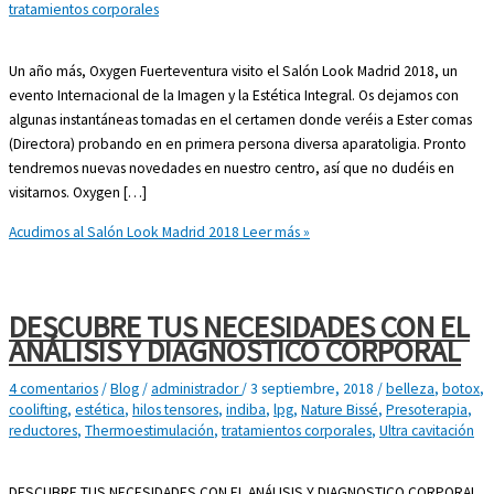
tratamientos corporales
Un año más, Oxygen Fuerteventura visito el Salón Look Madrid 2018, un
evento Internacional de la Imagen y la Estética Integral. Os dejamos con
algunas instantáneas tomadas en el certamen donde veréis a Ester comas
(Directora) probando en en primera persona diversa aparatoligia. Pronto
tendremos nuevas novedades en nuestro centro, así que no dudéis en
visitarnos. Oxygen […]
Acudimos al Salón Look Madrid 2018
Leer más »
DESCUBRE TUS NECESIDADES CON EL
ANÁLISIS Y DIAGNOSTICO CORPORAL
4 comentarios
/
Blog
/
administrador
/
3 septiembre, 2018
/
belleza
,
botox
,
coolifting
,
estética
,
hilos tensores
,
indiba
,
lpg
,
Nature Bissé
,
Presoterapia
,
reductores
,
Thermoestimulación
,
tratamientos corporales
,
Ultra cavitación
DESCUBRE TUS NECESIDADES CON EL ANÁLISIS Y DIAGNOSTICO CORPORAL.