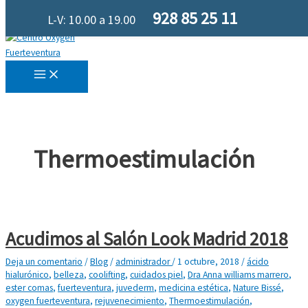
Ir al contenido
928 85 25 11
L-V: 10.00 a 19.00
Thermoestimulación
Acudimos al Salón Look Madrid 2018
Deja un comentario
/
Blog
/
administrador
/
1 octubre, 2018
/
ácido
hialurónico
,
belleza
,
coolifting
,
cuidados piel
,
Dra Anna williams marrero
,
ester comas
,
fuerteventura
,
juvederm
,
medicina estética
,
Nature Bissé
,
oxygen fuerteventura
,
rejuvenecimiento
,
Thermoestimulación
,