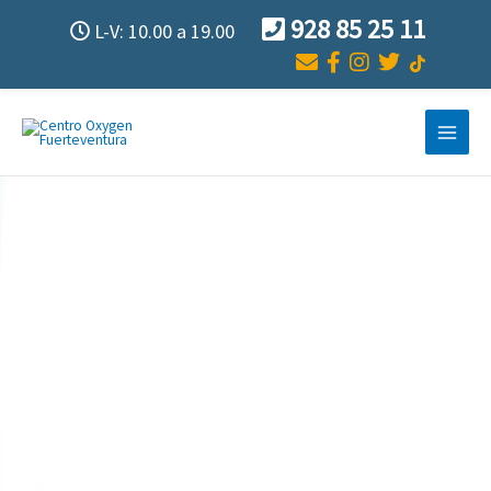
Ir
928 85 25 11
L-V: 10.00 a 19.00
al
contenido