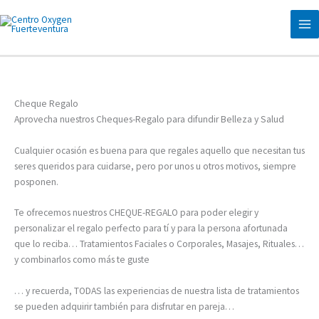
Ir
al
contenido
Cheque Regalo
Aprovecha nuestros Cheques-Regalo para difundir Belleza y Salud
Cualquier ocasión es buena para que regales aquello que necesitan tus
seres queridos para cuidarse, pero por unos u otros motivos, siempre
posponen.
Te ofrecemos nuestros CHEQUE-REGALO para poder elegir y
personalizar el regalo perfecto para tí y para la persona afortunada
que lo reciba… Tratamientos Faciales o Corporales, Masajes, Rituales…
y combinarlos como más te guste
… y recuerda, TODAS las experiencias de nuestra lista de tratamientos
se pueden adquirir también para disfrutar en pareja…