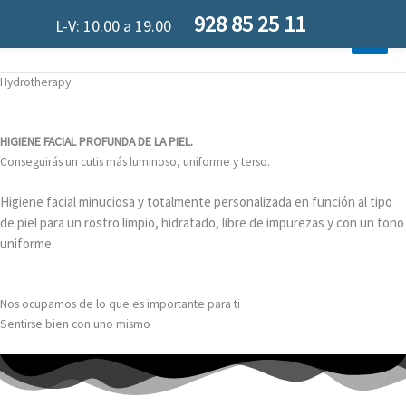
Ir
928 85 25 11
L-V: 10.00 a 19.00
al
contenido
Hydrotherapy
HIGIENE FACIAL PROFUNDA DE LA PIEL.
Conseguirás un cutis más luminoso, uniforme y terso.
Higiene facial minuciosa y totalmente personalizada en función al tipo
de piel para un rostro limpio, hidratado, libre de impurezas y con un tono
uniforme.
Nos ocupamos de lo que es importante para ti
Sentirse bien con uno mismo