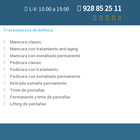
Ir
928 85 25 11
L-V: 10.00 a 19.00
al
contenido
Tratamientos de Belleza
Manicura classic
Manicura con tratamiento anti-aging
Manicura con esmaltado permanente
Pedicura classic
Pedicura con tratamiento
Pedicura con esmaltado permanente
Retirado esmalte permanente
Tinte de pestañas
Permanente y tinte de pestañas
Lifting de pestañas