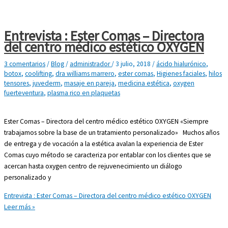
Entrevista : Ester Comas – Directora
del centro médico estético OXYGEN
3 comentarios
/
Blog
/
administrador
/
3 julio, 2018
/
ácido hialurónico
,
botox
,
coolifting
,
dra williams marrero
,
ester comas
,
Higienes faciales
,
hilos
tensores
,
juvederm
,
masaje en pareja
,
medicina estética
,
oxygen
fuerteventura
,
plasma rico en plaquetas
Ester Comas – Directora del centro médico estético OXYGEN «Siempre
trabajamos sobre la base de un tratamiento personalizado» Muchos años
de entrega y de vocación a la estética avalan la experiencia de Ester
Comas cuyo método se caracteriza por entablar con los clientes que se
acercan hasta oxygen centro de rejuvenecimiento un diálogo
personalizado y
Entrevista : Ester Comas – Directora del centro médico estético OXYGEN
Leer más »