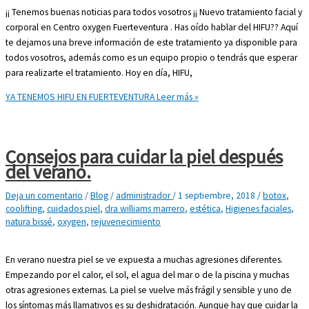
¡¡ Tenemos buenas noticias para todos vosotros ¡¡ Nuevo tratamiento facial y
corporal en Centro oxygen Fuerteventura . Has oído hablar del HIFU?? Aquí
te dejamos una breve información de este tratamiento ya disponible para
todos vosotros, además como es un equipo propio o tendrás que esperar
para realizarte el tratamiento. Hoy en día, HIFU,
YA TENEMOS HIFU EN FUERTEVENTURA
Leer más »
Consejos para cuidar la piel después
del verano.
Deja un comentario
/
Blog
/
administrador
/
1 septiembre, 2018
/
botox
,
coolifting
,
cuidados piel
,
dra williams marrero
,
estética
,
Higienes faciales
,
natura bissé
,
oxygen
,
rejuvenecimiento
En verano nuestra piel se ve expuesta a muchas agresiones diferentes.
Empezando por el calor, el sol, el agua del mar o de la piscina y muchas
otras agresiones externas. La piel se vuelve más frágil y sensible y uno de
los síntomas más llamativos es su deshidratación. Aunque hay que cuidar la