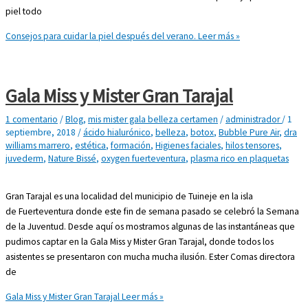
piel todo
Consejos para cuidar la piel después del verano.
Leer más »
Gala Miss y Mister Gran Tarajal
1 comentario
/
Blog
,
mis mister gala belleza certamen
/
administrador
/
1
septiembre, 2018
/
ácido hialurónico
,
belleza
,
botox
,
Bubble Pure Air
,
dra
williams marrero
,
estética
,
formación
,
Higienes faciales
,
hilos tensores
,
juvederm
,
Nature Bissé
,
oxygen fuerteventura
,
plasma rico en plaquetas
Gran Tarajal es una localidad del municipio de Tuineje en la isla
de Fuerteventura donde este fin de semana pasado se celebró la Semana
de la Juventud. Desde aquí os mostramos algunas de las instantáneas que
pudimos captar en la Gala Miss y Mister Gran Tarajal, donde todos los
asistentes se presentaron con mucha mucha ilusión. Ester Comas directora
de
Gala Miss y Mister Gran Tarajal
Leer más »