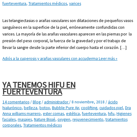
fuerteventura
,
Tratamientos médicos
,
varices
Las telangiectasias o arañas vasculares son dilataciones de pequeños vasos
sanguíneos en la superficie de la piel, erróneamente confundidas con
varices. La mayoría de las arañas vasculares aparecen en las piernas por la
presión del peso corporal, la fuerza de la gravedad y por el trabajo de
llevar la sangre desde la parte inferior del cuerpo hasta el corazón. […]
Adiós a la cuperosis y arañas vasculares con accuderma
Leer más »
YA TENEMOS HIFU EN
FUERTEVENTURA
14 comentarios
/
Blog
/
administrador
/
8 noviembre, 2018
/
ácido
hialurónico
,
belleza
,
botox
,
Bubble Pure Air
,
coolifting
,
cuidados piel
,
Dra
Anna williams marrero
,
ester comas
,
estética
,
fuerteventura
,
hifu
,
Higienes
faciales
,
masajes
,
Nature Bissé
,
oxygen
,
rejuvenecimiento
,
tratamientos
corporales
,
Tratamientos médicos