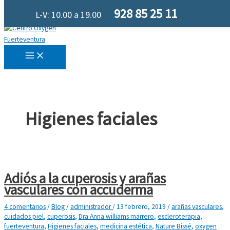
Ir al contenido
928 85 25 11
L-V: 10.00 a 19.00
Higienes faciales
Adiós a la cuperosis y arañas
vasculares con accuderma
4 comentarios
/
Blog
/
administrador
/
13 febrero, 2019
/
arañas vasculares
,
cuidados piel
,
cuperosis
,
Dra Anna williams marrero
,
escleroterapia
,
fuerteventura
,
Higienes faciales
,
medicina estética
,
Nature Bissé
,
oxygen