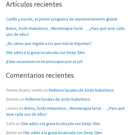
Artículos recientes
s
c
Cuello y escote, el primer programa de rejuvenecimiento global.
a
Botox, Ácido Hialurónico , Mesoterapia facial …. ¿Para qué sirve cada
r
uno de ellos?
p
¿No sabes que regalar a los que más te importan?
o
Dile adiós a la grasa localizada con Deep Slim.
r
:
¡Estas vacaciones no te preocupes por el sol!
Comentarios recientes
Teresa Alvarez varela
en
Rellenos faciales de ácido hialurónico
Daniela
en
Rellenos faciales de ácido hialurónico
Lorena
en
Botox, Ácido Hialurónico , Mesoterapia facial …. ¿Para qué
sirve cada uno de ellos?
Sofia
en
Dile adiós a la grasa localizada con Deep Slim.
Ánimo
en
Dile adiós a la grasa localizada con Deep Slim.