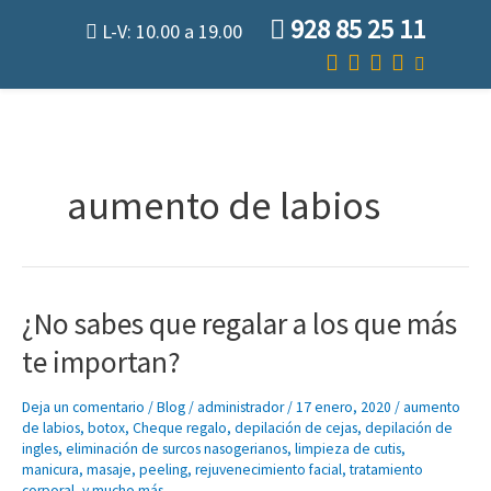
Ir
928 85 25 11
L-V: 10.00 a 19.00
al
contenido
aumento de labios
¿No sabes que regalar a los que más
¿No
sabes
te importan?
que
regalar
Deja un comentario
/
Blog
/
administrador
/
17 enero, 2020
/
aumento
a
de labios
,
botox
,
Cheque regalo
,
depilación de cejas
,
depilación de
los
ingles
,
eliminación de surcos nasogerianos
,
limpieza de cutis
,
que
manicura
,
masaje
,
peeling
,
rejuvenecimiento facial
,
tratamiento
más
corporal
,
y mucho más...