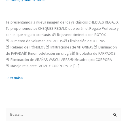
te
importan?
Te presentamos la nueva imagen de los ya clásicos CHEQUES REGALO.
Te proponemos los CHEQUES REGALO que serán el Regalo Perfecto y
con el que seguro acertarás. 🎁 Rejuvenecimiento con BOTOX
🎁 Aumento de volumen en LABIOS🎁 Eliminación de OJERAS
🎁 Relleno de PÓMULOS🎁 Infiltraciones de VITAMINAS🎁 Eliminación
de PAPADA🎁 Rinomodelación sin cirugía🎁 Bioplastia de PARPADOS
🎁 Eliminación de ARAÑAS VASCULARES🎁 Mesoterapia CORPORAL
🎁 Masaje relajante FACIAL Y CORPORAL o […]
Leer más »
B
u