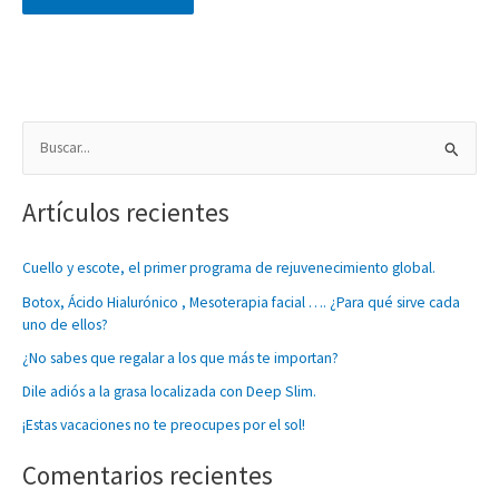
B
u
Artículos recientes
s
c
Cuello y escote, el primer programa de rejuvenecimiento global.
a
Botox, Ácido Hialurónico , Mesoterapia facial …. ¿Para qué sirve cada
r
uno de ellos?
p
¿No sabes que regalar a los que más te importan?
o
Dile adiós a la grasa localizada con Deep Slim.
r
:
¡Estas vacaciones no te preocupes por el sol!
Comentarios recientes