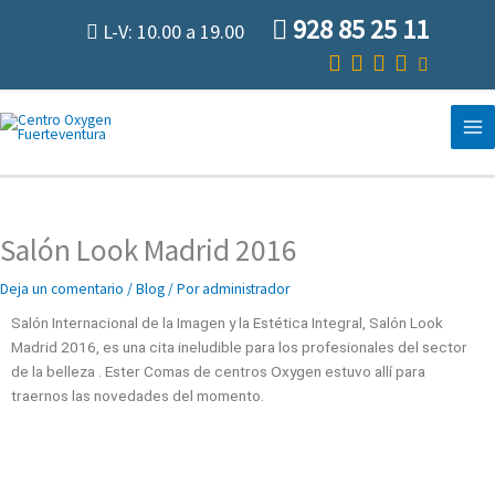
Ir
928 85 25 11
L-V: 10.00 a 19.00
al
contenido
Salón Look Madrid 2016
Deja un comentario
/
Blog
/ Por
administrador
Salón Internacional de la Imagen y la Estética Integral, Salón Look
Madrid 2016, es una cita ineludible para los profesionales del sector
de la belleza . Ester Comas de centros Oxygen estuvo allí para
traernos las novedades del momento.