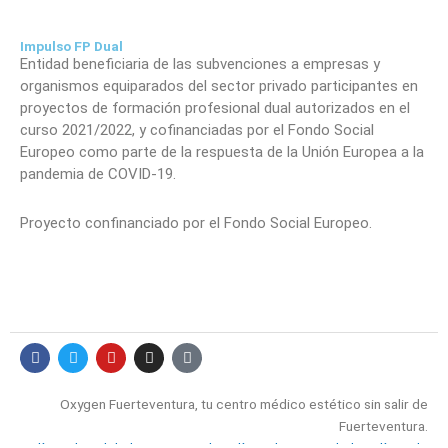
Impulso FP Dual
Entidad beneficiaria de las subvenciones a empresas y
organismos equiparados del sector privado participantes en
proyectos de formación profesional dual autorizados en el
curso 2021/2022, y cofinanciadas por el Fondo Social
Europeo como parte de la respuesta de la Unión Europea a la
pandemia de COVID-19.
Proyecto confinanciado por el Fondo Social Europeo.
F
T
Y
I
T
a
w
o
n
i
c
i
u
s
k
e
t
t
t
t
Oxygen Fuerteventura, tu centro médico estético sin salir de
b
t
u
a
o
o
e
b
g
k
Fuerteventura.
o
r
e
r