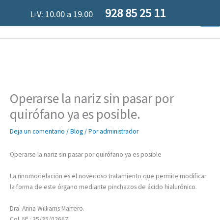
Ir
928 85 25 11
L-V: 10.00 a 19.00
al
contenido
Operarse la nariz sin pasar por
quirófano ya es posible.
Deja un comentario
/
Blog
/ Por
administrador
Operarse la nariz sin pasar por quirófano ya es posible
La rinomodelación es el novedoso tratamiento que permite modificar
la forma de este órgano mediante pinchazos de ácido hialurónico.
Dra. Anna Williams Marrero.
Col. Nº.: 35/35/02667