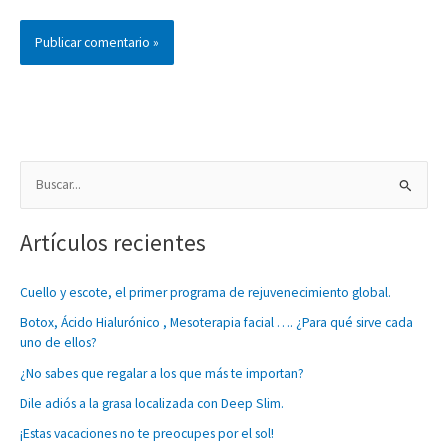
B
u
Artículos recientes
s
c
Cuello y escote, el primer programa de rejuvenecimiento global.
a
Botox, Ácido Hialurónico , Mesoterapia facial …. ¿Para qué sirve cada
r
uno de ellos?
p
¿No sabes que regalar a los que más te importan?
o
Dile adiós a la grasa localizada con Deep Slim.
r
:
¡Estas vacaciones no te preocupes por el sol!