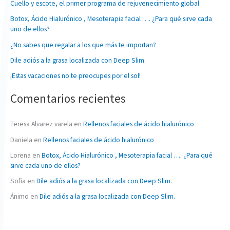
Cuello y escote, el primer programa de rejuvenecimiento global.
a
Botox, Ácido Hialurónico , Mesoterapia facial …. ¿Para qué sirve cada
r
uno de ellos?
p
¿No sabes que regalar a los que más te importan?
o
Dile adiós a la grasa localizada con Deep Slim.
r
:
¡Estas vacaciones no te preocupes por el sol!
Comentarios recientes
Teresa Alvarez varela
en
Rellenos faciales de ácido hialurónico
Daniela
en
Rellenos faciales de ácido hialurónico
Lorena
en
Botox, Ácido Hialurónico , Mesoterapia facial …. ¿Para qué
sirve cada uno de ellos?
Sofia
en
Dile adiós a la grasa localizada con Deep Slim.
Ánimo
en
Dile adiós a la grasa localizada con Deep Slim.