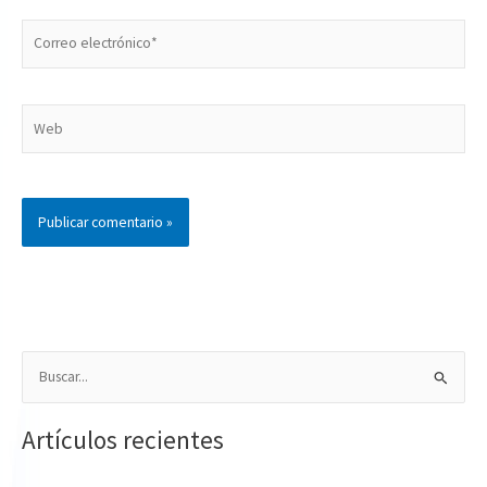
Correo
electrónico*
Web
B
u
Artículos recientes
s
c