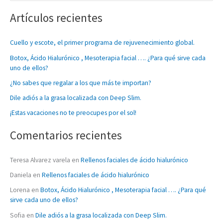
u
Artículos recientes
s
c
Cuello y escote, el primer programa de rejuvenecimiento global.
a
Botox, Ácido Hialurónico , Mesoterapia facial …. ¿Para qué sirve cada
r
uno de ellos?
p
¿No sabes que regalar a los que más te importan?
o
Dile adiós a la grasa localizada con Deep Slim.
r
:
¡Estas vacaciones no te preocupes por el sol!
Comentarios recientes
Teresa Alvarez varela
en
Rellenos faciales de ácido hialurónico
Daniela
en
Rellenos faciales de ácido hialurónico
Lorena
en
Botox, Ácido Hialurónico , Mesoterapia facial …. ¿Para qué
sirve cada uno de ellos?
Sofia
en
Dile adiós a la grasa localizada con Deep Slim.