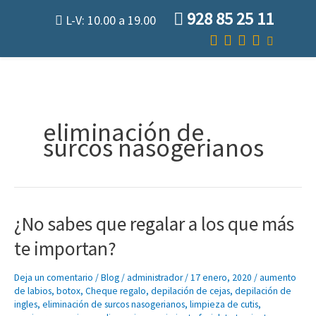
Ir
928 85 25 11
L-V: 10.00 a 19.00
al
contenido
eliminación de
surcos nasogerianos
¿No sabes que regalar a los que más
¿No
sabes
te importan?
que
regalar
Deja un comentario
/
Blog
/
administrador
/
17 enero, 2020
/
aumento
a
de labios
,
botox
,
Cheque regalo
,
depilación de cejas
,
depilación de
los
ingles
,
eliminación de surcos nasogerianos
,
limpieza de cutis
,
que